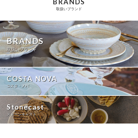
BRANDS
北海道・三陸沖地震による影響について
取扱いブランド
2026/01/20
NEWS
大雪による影響について
BRANDS
2026/01/19
EXHIBITION
取扱いブランド
AMBIENTE（アンビエンテ）出展メーカーのご案内
2025/11/18
NEWS
棚卸及び年末年始休業のお知らせ
COSTA NOVA
コスタ・ノバ
2025/10/03
NEWS
価格改定のお知らせ
Stonecast
2025/07/29
NEWS
ストーンキャスト
夏季休業による出荷業務停止のお知らせ
2025/06/19
NEWS