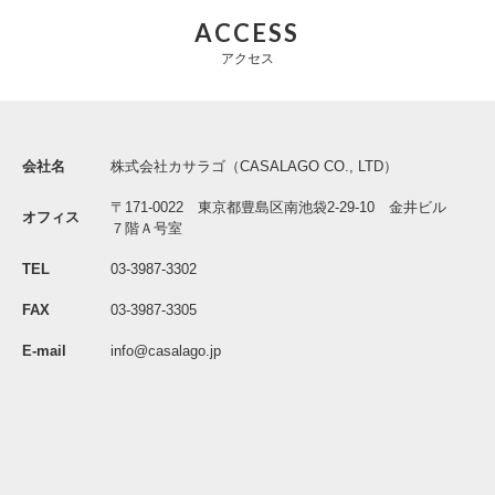
「フランス アール・ド・ヴィーヴル展」に SABRE PARISが参加します
ACCESS
アクセス
2025/06/05
NEWS
棚卸による出荷業務停止のお知らせ
2025/03/24
EXHIBITION
会社名
株式会社カサラゴ（CASALAGO CO., LTD）
2社合同展のお知らせ
〒171-0022 東京都豊島区南池袋2-29-10 金井ビル
オフィス
2025/03/17
NEWS
７階Ａ号室
価格改定のお知らせ
TEL
03-3987-3302
2025/01/28
NEWS
FAX
03-3987-3305
第53回国際ホテル・レストランショーに出展いたします
E-mail
info@casalago.jp
2025/01/10
NEWS
大雪による影響について
2024/11/25
NEWS