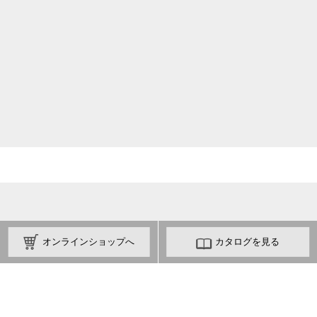
棚卸及び年末年始休業のお知らせ
2024/10/09
NEWS
第18回GARDEX（国際ガーデン＆アウトドアEXPO）に出展いたします
2024/08/28
NEWS
台風10号接近による影響について
2024/08/23
EXHIBITION
Boa Viagem ～旅するように暮らす～ 3社合同展のお知らせ
ショールーム
カタログを見る
オンラインショップへ
〒107-0061 東京都港区北青山2丁目13-5 青山サンクレ
住所
ストビル1階
（スーパー右手）
東京メトロ銀座線 外苑前駅 3番出口徒歩2分
アクセス
東京メトロ各線 表参道駅 徒歩8分